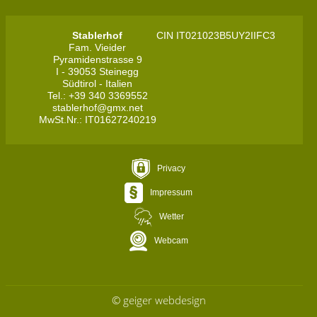
Stablerhof
CIN IT021023B5UY2IIFC3
Fam. Vieider
Pyramidenstrasse 9
I - 39053 Steinegg
Südtirol - Italien
Tel.: +39 340 3369552
stablerhof@gmx.net
MwSt.Nr.: IT01627240219
Privacy
Impressum
Wetter
Webcam
© geiger webdesign