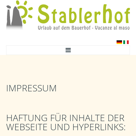
HOME
WOHNUNG
IMPRESSUM
AKTIV
GENUSS
KONTAKT
HAFTUNG FÜR INHALTE DER
ANFRAGE
WEBSEITE UND HYPERLINKS:
ANREISE
GALERIE