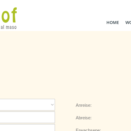
HOME
W
Anreise:
Abreise:
Erwachsene: