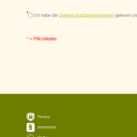
*
Ich habe die
Datenschutzbestimmungen
gelesen un
* = Pflichtfelder
Stablerhof
CIN
Privacy
Fam. Vieider
IT0
Pyramidenstrasse 9
Impressum
I - 39053 Steinegg
Südtirol - Italien